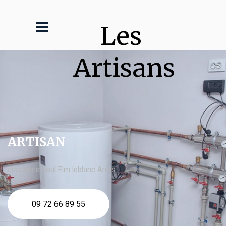
Les 
Artisans
ARTISAN
chaudière fioul Elm leblanc Arras
09 72 66 89 55