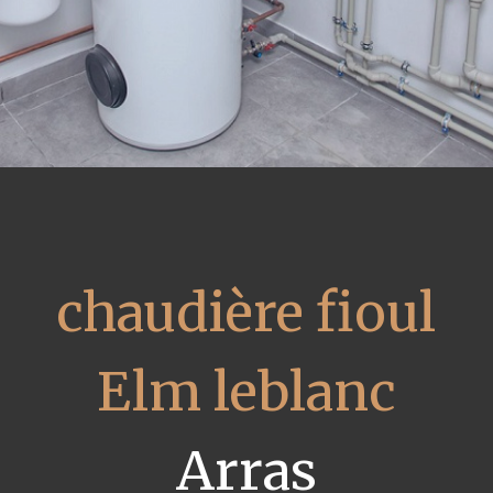
chaudière fioul
Elm leblanc
Arras