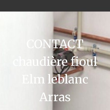
CONTACT
chaudière fioul
Elm leblanc
Arras