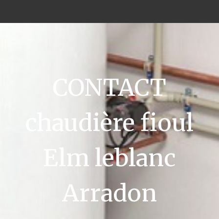
CONTACT
chaudière fioul
Elm leblanc
Arradon