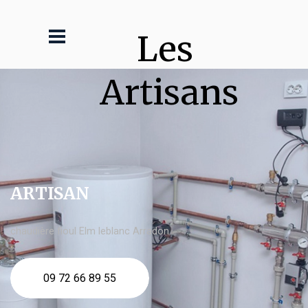
Les 
Artisans
ARTISAN
chaudière fioul Elm leblanc Arradon
09 72 66 89 55