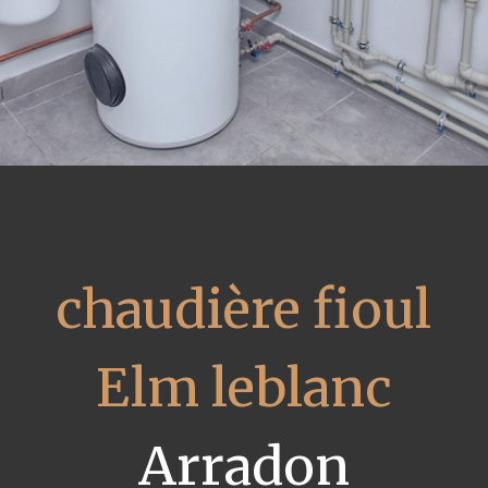
chaudière fioul
Elm leblanc
Arradon