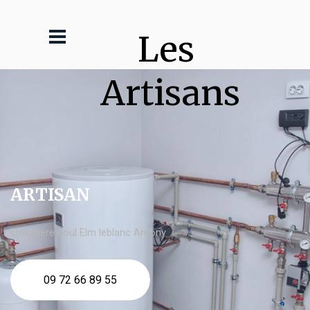
Les 
Artisans
ARTISAN
chaudière fioul Elm leblanc Antony
09 72 66 89 55