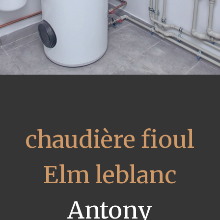
chaudière fioul
Elm leblanc
Antony