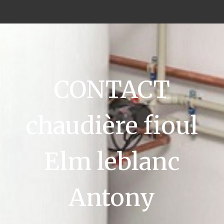
CONTACT
chaudière fioul
Elm leblanc
Antony