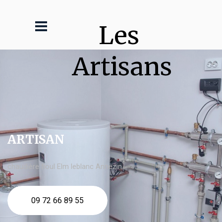
Les 
Artisans
ARTISAN
chaudière fioul Elm leblanc Annezin
09 72 66 89 55