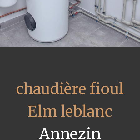
chaudière fioul
Elm leblanc
Annezin