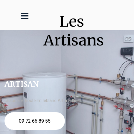
Les 
Artisans
ARTISAN
chaudière fioul Elm leblanc Alfortville
09 72 66 89 55