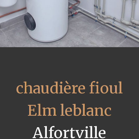
chaudière fioul
Elm leblanc
Alfortville