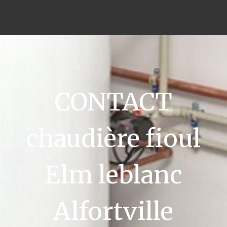
CONTACT
chaudière fioul
Elm leblanc
Alfortville