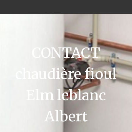
CONTACT
chaudière fioul
Elm leblanc
Albert