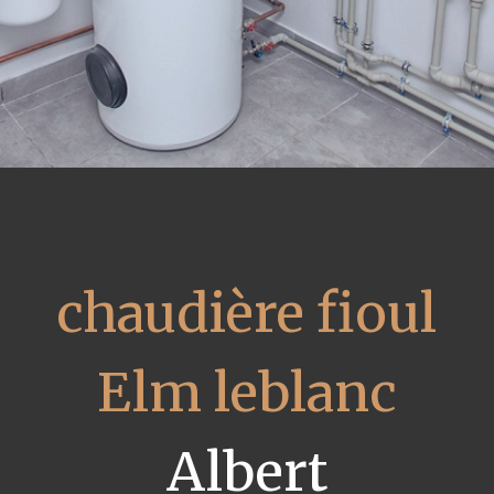
chaudière fioul
Elm leblanc
Albert