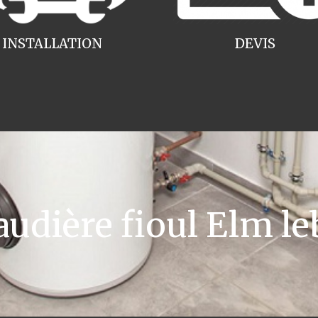
INSTALLATION
DEVIS
dière fioul Elm le