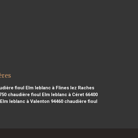
ères
dière fioul Elm leblanc à Flines lez Raches
750
chaudière fioul Elm leblanc à Céret 66400
 Elm leblanc à Valenton 94460
chaudière fioul