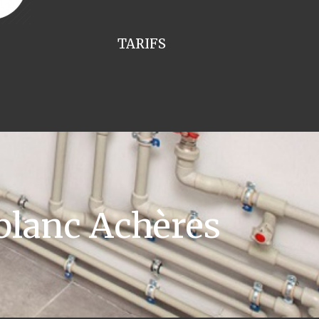
TARIFS
blanc Achères