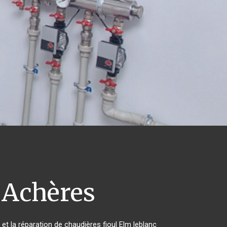
Achères
 et la réparation de chaudières fioul Elm leblanc