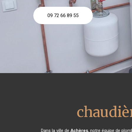
09 72 66 89 55
chaudièr
Dans la ville de
Achères
, notre équipe de plomb