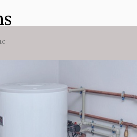
ns
nc