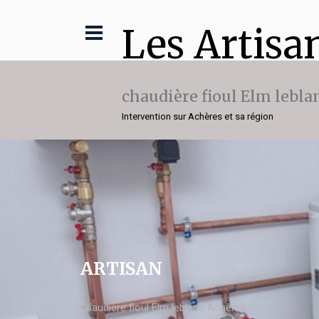
Les Artisa
chaudière fioul Elm lebla
Intervention sur Achères et sa région
ARTISAN
chaudière fioul Elm leblanc Achères