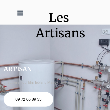
Les 
Artisans
ARTISAN
chaudière fioul Elm leblanc Massy
09 72 66 89 55