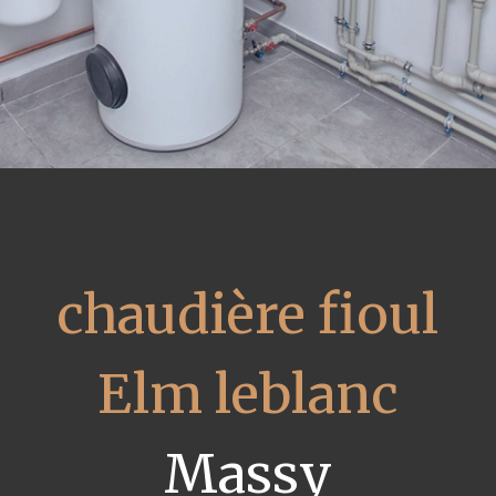
chaudière fioul
Elm leblanc
Massy