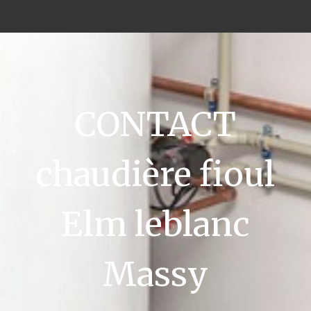
CONTACT
chaudière fioul
Elm leblanc
Massy